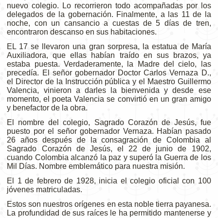
nuevo colegio. Lo recorrieron todo acompañadas por los
delegados de la gobernación. Finalmente, a las 11 de la
noche, con un cansancio a cuestas de 5 días de tren,
encontraron descanso en sus habitaciones.
EL 17 se llevaron una gran sorpresa, la estatua de María
Auxiliadora, que ellas habían traído en sus brazos, ya
estaba puesta. Verdaderamente, la Madre del cielo, las
precedía. El señor gobernador Doctor Carlos Vernaza D.,
el Director de la Instrucción pública y el Maestro Guillermo
Valencia, vinieron a darles la bienvenida y desde ese
momento, el poeta Valencia se convirtió en un gran amigo
y benefactor de la obra.
El nombre del colegio, Sagrado Corazón de Jesús, fue
puesto por el señor gobernador Vernaza. Habían pasado
26 años después de la consagración de Colombia al
Sagrado Corazón de Jesús, el 22 de junio de 1902,
cuando Colombia alcanzó la paz y superó la Guerra de los
Mil Días. Nombre emblemático para nuestra misión.
El 1 de febrero de 1928, inicia el colegio oficial con 100
jóvenes matriculadas.
Estos son nuestros orígenes en esta noble tierra payanesa.
La profundidad de sus raíces le ha permitido mantenerse y